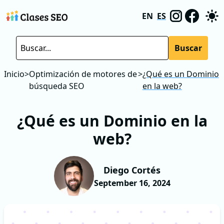
EN
ES
Buscar
Inicio
>
Optimización de motores de
>
¿Qué es un Dominio
búsqueda SEO
en la web?
¿Qué es un Dominio en la
web?
Diego Cortés
September 16, 2024