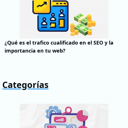
¿Qué es el trafico cualificado en el SEO y la
importancia en tu web?
Categorías