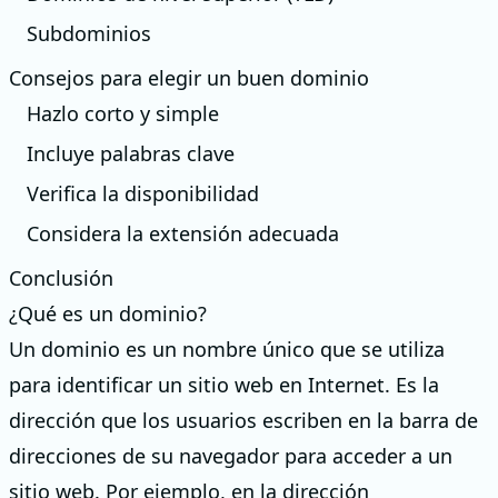
Subdominios
Consejos para elegir un buen dominio
Hazlo corto y simple
Incluye palabras clave
Verifica la disponibilidad
Considera la extensión adecuada
Conclusión
¿Qué es un dominio?
Un dominio es un nombre único que se utiliza
para identificar un sitio web en Internet. Es la
dirección que los usuarios escriben en la barra de
direcciones de su navegador para acceder a un
sitio web. Por ejemplo, en la dirección