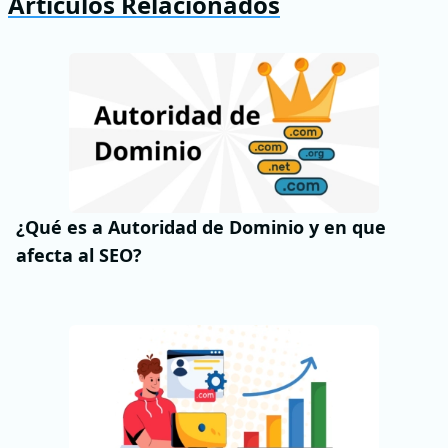
Artículos Relacionados
¿Qué es a Autoridad de Dominio y en que
afecta al SEO?