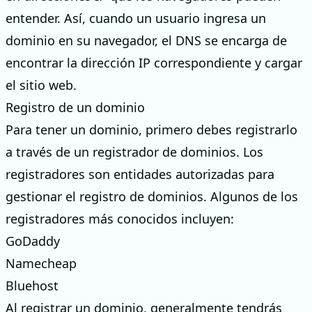
entender. Así, cuando un usuario ingresa un
dominio en su navegador, el DNS se encarga de
encontrar la dirección IP correspondiente y cargar
el sitio web.
Registro de un dominio
Para tener un dominio, primero debes registrarlo
a través de un registrador de dominios. Los
registradores son entidades autorizadas para
gestionar el registro de dominios. Algunos de los
registradores más conocidos incluyen:
GoDaddy
Namecheap
Bluehost
Al registrar un dominio, generalmente tendrás