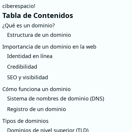
ciberespacio!
Tabla de Contenidos
¿Qué es un dominio?
Estructura de un dominio
Importancia de un dominio en la web
Identidad en línea
Credibilidad
SEO y visibilidad
Cómo funciona un dominio
Sistema de nombres de dominio (DNS)
Registro de un dominio
Tipos de dominios
Dominios de nivel superior (TLD)