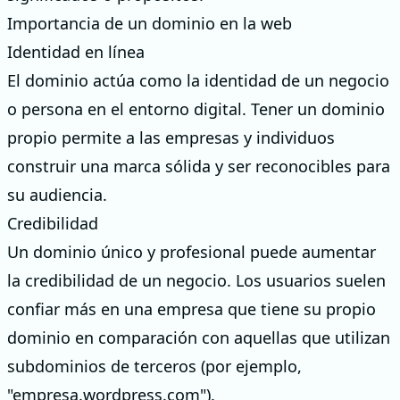
Importancia de un dominio en la web
Identidad en línea
El dominio actúa como la identidad de un negocio
o persona en el entorno digital. Tener un dominio
propio permite a las empresas y individuos
construir una marca sólida y ser reconocibles para
su audiencia.
Credibilidad
Un dominio único y profesional puede aumentar
la credibilidad de un negocio. Los usuarios suelen
confiar más en una empresa que tiene su propio
dominio en comparación con aquellas que utilizan
subdominios de terceros (por ejemplo,
"empresa.wordpress.com").