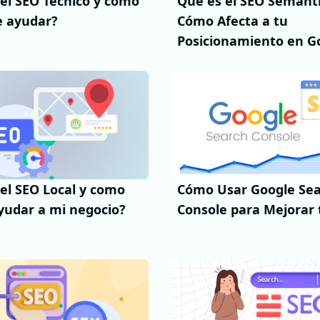
el SEO Técnico y como
Qué es el SEO Semánti
e ayudar?
Cómo Afecta a tu
Posicionamiento en G
el SEO Local y como
Cómo Usar Google Se
yudar a mi negocio?
Console para Mejorar 