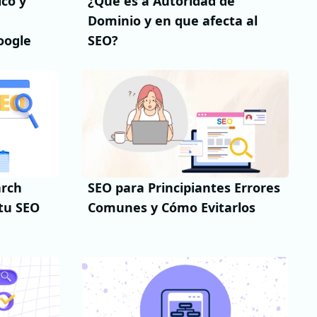
co y
¿Qué es a Autoridad de
Dominio y en que afecta al
oogle
SEO?
arch
SEO para Principiantes Errores
tu SEO
Comunes y Cómo Evitarlos